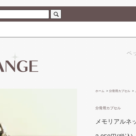
ペ
ホーム
>
分骨用カプセル
>
分骨用カプセル
メモリアルネ