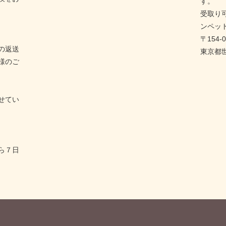
す。
受取り
ンペッ
〒154-0
の返送
東京都世
様のご
せてい
ら７日