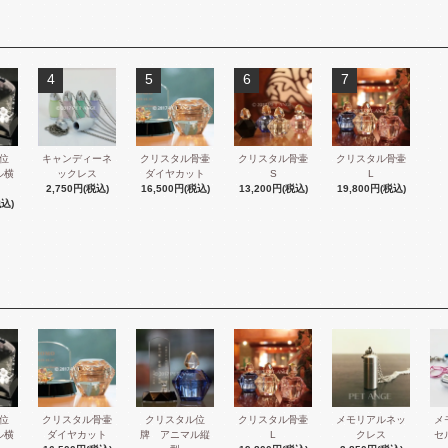
4
5
6
7
位
キャンディーネ
クリスタル骨壷
クリスタル骨壷
クリスタル骨壷
ル横
ックレス
ダイヤカット
S
L
2,750円(税込)
16,500円(税込)
13,200円(税込)
19,800円(税込)
税込)
位
クリスタル骨壷
クリスタル位
クリスタル骨壷
メモリアルネッ
メ
ル横
ダイヤカット
牌 アニマル縦
L
クレス
セ