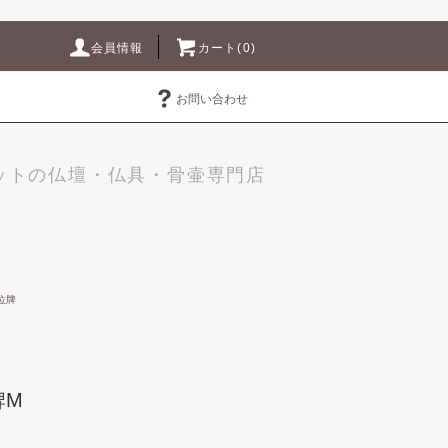
会員情報
カート(0)
お問い合わせ
ットの仏壇・仏具・骨壷専門店
位牌
牌M