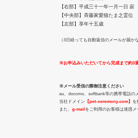
【右部】平成三十一年一月一日 寂
【中央部】斉藤家愛猫たま之霊位
【左部】享年十五歳
（3日経っても自動返信のメールが届か
※お申込みいただいてから完成まで約3
※メール受信の際御注意ください
au、docomo、softbank等の
当社ドメイン
【pet-ceremony.com】
を
また、
g-mail
をご利用のお客様は迷惑メ