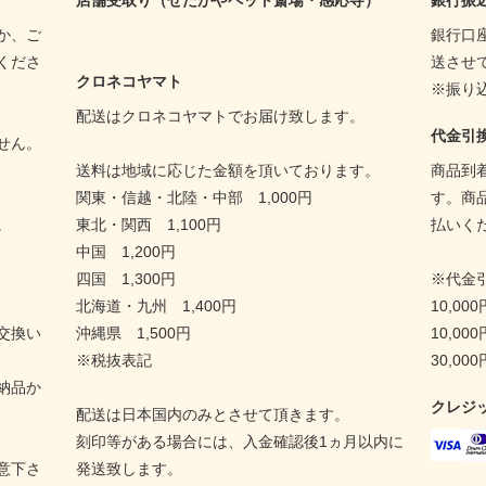
店舗受取り（せたがやペット斎場・感応寺）
銀行振
か、ご
銀行口
くださ
送させ
クロネコヤマト
※振り
配送はクロネコヤマトでお届け致します。
代金引
せん。
送料は地域に応じた金額を頂いております。
商品到
関東・信越・北陸・中部 1,000円
す。商
。
東北・関西 1,100円
払いく
中国 1,200円
四国 1,300円
※代金
北海道・九州 1,400円
10,00
交換い
沖縄県 1,500円
10,00
※税抜表記
30,00
納品か
クレジ
配送は日本国内のみとさせて頂きます。
刻印等がある場合には、入金確認後1ヵ月以内に
意下さ
発送致します。